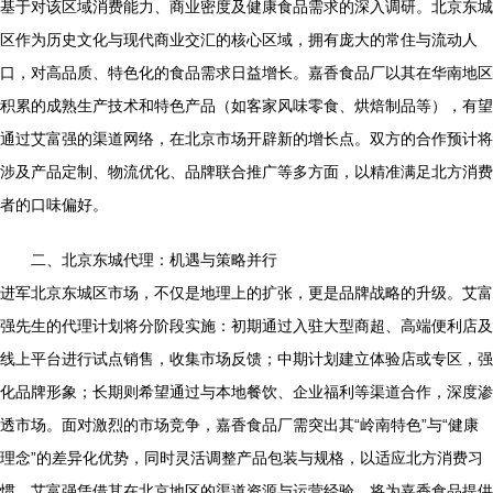
基于对该区域消费能力、商业密度及健康食品需求的深入调研。北京东城
区作为历史文化与现代商业交汇的核心区域，拥有庞大的常住与流动人
口，对高品质、特色化的食品需求日益增长。嘉香食品厂以其在华南地区
积累的成熟生产技术和特色产品（如客家风味零食、烘焙制品等），有望
通过艾富强的渠道网络，在北京市场开辟新的增长点。双方的合作预计将
涉及产品定制、物流优化、品牌联合推广等多方面，以精准满足北方消费
者的口味偏好。
二、北京东城代理：机遇与策略并行
进军北京东城区市场，不仅是地理上的扩张，更是品牌战略的升级。艾富
强先生的代理计划将分阶段实施：初期通过入驻大型商超、高端便利店及
线上平台进行试点销售，收集市场反馈；中期计划建立体验店或专区，强
化品牌形象；长期则希望通过与本地餐饮、企业福利等渠道合作，深度渗
透市场。面对激烈的市场竞争，嘉香食品厂需突出其“岭南特色”与“健康
理念”的差异化优势，同时灵活调整产品包装与规格，以适应北方消费习
惯。艾富强凭借其在北京地区的渠道资源与运营经验，将为嘉香食品提供