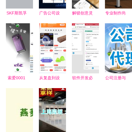
SKF斯凯孚
广告公司设
解锁创意灵
专业制作尚
自动变速箱
计素材资源
感 高清广
志阅报栏灯
油 卓越性
高清CDR模
告公司名片
箱——时达
能，驱动未
板与企业画
图片设计素
广告制品厂
来——尚略
册大全助力
材与模板下
代理代办服
广告专业四
软件开发宣
载指南
务
折页设计案
传
例
索爱0001
从复盘到设
软件开发必
公司注册与
图库 精品
计 如何通
备神器 一
代理记账服
广告设计与
过电商广告
文读懂10款
务 您必须
数码回忆的
投放产品打
热门看板工
了解的关键
交汇点
造转化率提
具推荐与代
信息
升50%的增
理代办指南
长引擎